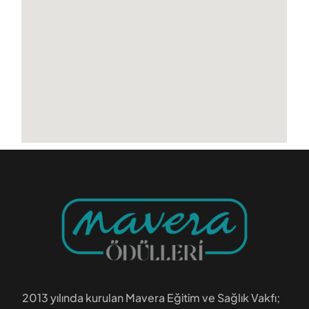
n
a
t
i
v
e
:
2013 yılında kurulan Mavera Eğitim ve Sağlık Vakfı;