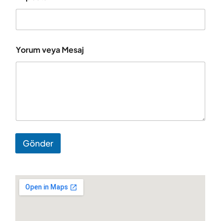
Yorum veya Mesaj
Gönder
A
l
t
e
r